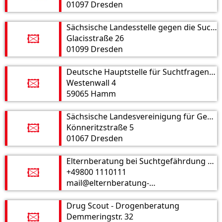
01097 Dresden
Sächsische Landesstelle gegen die Suchtgefahren e. V.
Glacisstraße 26
🖾
01099 Dresden
Deutsche Hauptstelle für Suchtfragen e. V.
Westenwall 4
🖾
59065 Hamm
Sächsische Landesvereinigung für Gesundheitsförderung
Könneritzstraße 5
🖾
01067 Dresden
Elternberatung bei Suchtgefährdung von Kindern und Jugendlichen
+49800 1110111
🖾
mail@elternberatung-sucht.de
Drug Scout - Drogenberatung
Demmeringstr. 32
🖾