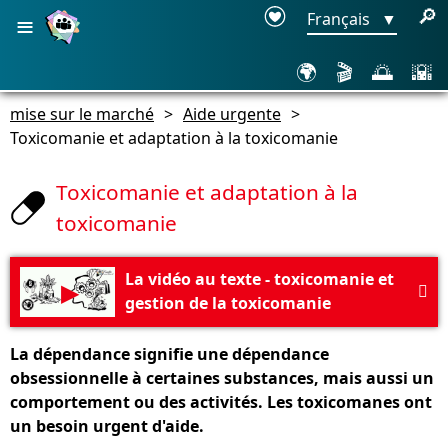
≡
🔎
Français
▼
🌍
🎬
🌅
🌇
mise sur le marché
>
Aide urgente
>
Toxicomanie et adaptation à la toxicomanie
Toxicomanie et adaptation à la
toxicomanie
La vidéo au texte - toxicomanie et
▶

gestion de la toxicomanie
La dépendance signifie une dépendance
obsessionnelle à certaines substances, mais aussi un
comportement ou des activités. Les toxicomanes ont
un besoin urgent d'aide.