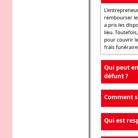
L'entrepreneu
rembourser les
a pris les disp
lieu. Toutefois
pour couvrir le
frais funéraire
Qui peut e
défunt ?
Comment su
Qui est res