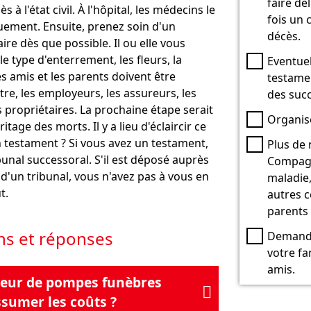
faire dé
ès à l'état civil. À l'hôpital, les médecins le
fois un c
ement. Ensuite, prenez soin d'un
décès.
ire dès que possible. Il ou elle vous
 le type d'enterrement, les fleurs, la
Eventuel
s amis et les parents doivent être
testamen
re, les employeurs, les assureurs, les
des suc
s propriétaires. La prochaine étape serait
Organise
itage des morts. Il y a lieu d'éclaircir ce
 un testament ? Si vous avez un testament,
Plus de 
bunal successoral. S'il est déposé auprès
Compagn
 d'un tribunal, vous n'avez pas à vous en
maladie
t.
autres 
parents
ns et réponses
Demande
votre fa
amis.
neur de pompes funèbres

assumer les coûts ?