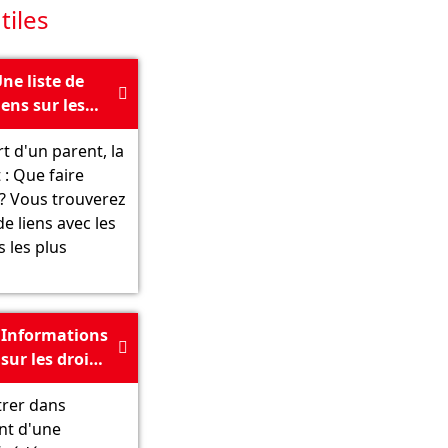
tiles
ne liste de

iens sur les
tapes les plus
t d'un parent, la
écessaires
 : Que faire
près le décès
? Vous trouverez
'un parent -
 de liens avec les
Amt 24
 les plus
Informations

sur les droits
au logement
trer dans
du défunt -
nt d'une
Guide du