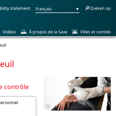
🔎
bility statement
Zoeken op
Français
▼

🌅
🌇
Vidéos
À propos de la Saxe
Villes et comtés
euil
euil
e contrôle
personnel
©