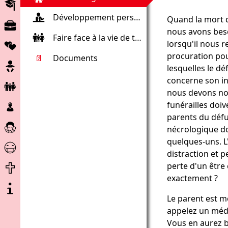
Éducation
Développement personnel
Quand la mort d
Marché
nous avons beso
du
Faire face à la vie de tous les jours
Partenariats
lorsqu'il nous r
travail
procuration pou
📄
Documents
Grossesse
lesquelles le dé
concerne son in
Enfant
nous devons no
et
Enfants
funérailles doiv
famille
et
parents du défu
Soins
mineurs
nécrologique do
et
quelques-uns. L
Aide
assistance
distraction et p
Corona
Fin
perte d'un être 
de
exactement ?
A
vie
propos
Le parent est m
du
appelez un méde
projet
Vous en aurez 