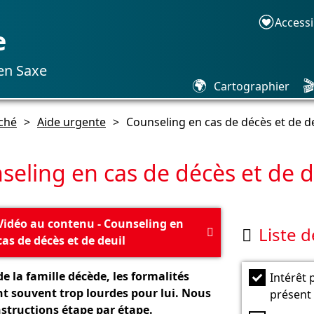
Accessi
e
 en Saxe
🌍

Cartographier
ché
>
Aide urgente
>
Counseling en cas de décès et de d
seling en cas de décès et de d
Vidéo au contenu - Counseling en
Liste d


cas de décès et de deuil
 la famille décède, les formalités
Intérêt 
nt souvent trop lourdes pour lui. Nous
présent
structions étape par étape.