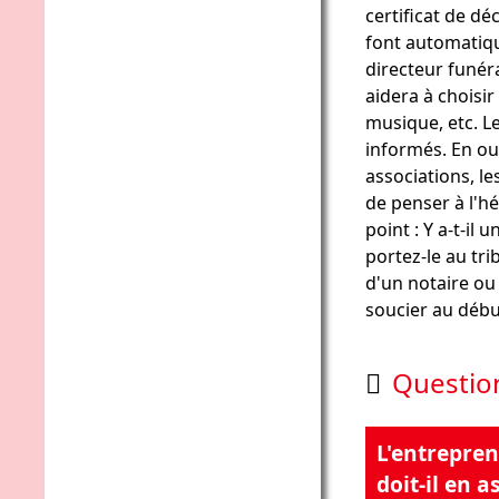
certificat de déc
font automatiqu
directeur funéra
aidera à choisir
musique, etc. Le
informés. En out
associations, le
de penser à l'hér
point : Y a-t-il
portez-le au tri
d'un notaire ou
soucier au débu
Questio

L'entrepre
doit-il en 