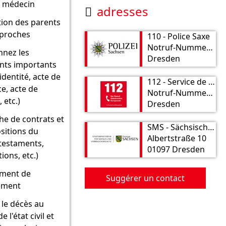
e médecin
adresses

tion des parents
 proches
110 - Police Saxe
Notruf-Nummer: 110
nnez les
Dresden
ts importants
'identité, acte de
112 - Service de secours
e, acte de
Notruf-Nummer: 112
 etc.)
Dresden
he de contrats et
SMS - Sächsisches Ministerium für Soziales und Verbraucherschutz
sitions du
Albertstraße 10
(testaments,
01097 Dresden
ions, etc.)
ment de
Suggérer un contact
lement
 le décès au
 l'état civil et