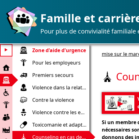
Famille et carrièr
Pour plus de convivialité familiale
Zone d'aide d'urgence
⯈
mise sur le mar
Pour les employeurs
mise
sur
Coun
Premiers secours
Aide
le
urgente
marché
Violence dans la relation
Inclusion
Contre la violence
▶
Employeur
Violence contre les enfants
Employé
Si un membre de
Toxicomanie et adaptation à la toxicomanie
Société
nécessaires so
et
Counseling en cas de décès et de deuil
donnons des in