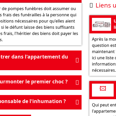
Liens u

r de pompes funèbres doit assumer ou
 frais des funérailles à la personne qui
U
ositions nécessaires pour qu'elles aient
l
, si le défunt laisse des biens suffisants
é
s frais, l'héritier des biens doit payer les
Après la mor
n
s.
question est
a
maintenant 
d
ntrer dans l'appartement du
ici une liste

informations
nécessaires.
rmonter le premier choc ?

🖾
ponsable de l'inhumation ?

Qui peut en
l'apparteme