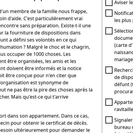
Aviser l
'un membre de la famille nous frappe,
Notifica
in d'aide. C'est particulièrement vrai
les plus
encontre sans préparation. Existe-t-il une
Sélectio
r la fourniture de dispositions dans
documen
funt a défini ses volontés en ce qui
(carte d
humation ? Malgré le choc et le chagrin,
naissanc
us occuper de 1000 choses. Les
mariage,
ent être organisées, les amis et les
nt doivent être informés et la notice
Recherc
it être conçue pour n'en citer que
de dispo
'organisation est synonyme de
défunt 
eut ne pas être la pire des choses après la
procurat
cher. Mais qu'est-ce qui t'arrive
Apparte
ravitail
ort dans son appartement. Dans ce cas,
Signaler
cin pour obtenir le certificat de décès.
bureau de
besoin ultérieurement pour demander le