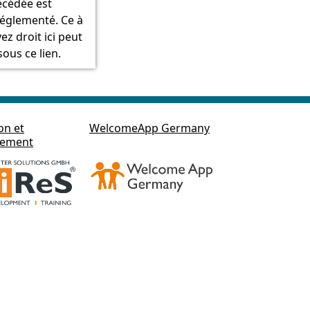
cédée est
droit
réglementé. Ce à
successoral
ez droit ici peut
sous ce lien.
on et
WelcomeApp Germany
pement