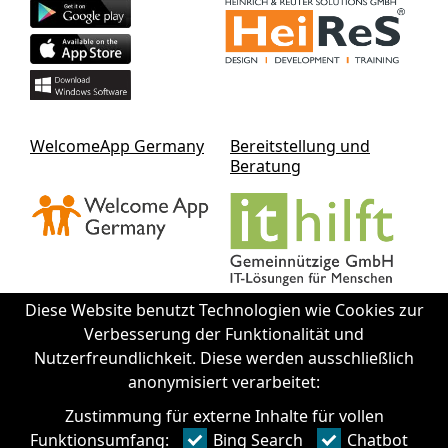
WelcomeApp Germany
Bereitstellung und
Beratung
Diese Website benutzt Technologien wie Cookies zur
Verbesserung der Funktionalität und
Nutzerfreundlichkeit. Diese werden ausschließlich
Kontakt IThilft gGmbH
anonymisiert verarbeitet:
Zustimmung für externe Inhalte für vollen
+49 351 - 312 930 64
Funktionsumfang:
Bing Search
Chatbot
info@it-hilft.de