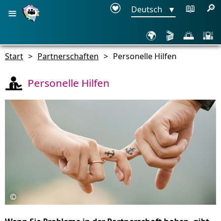
≡
📖
🔎
Deutsch
▼
🌍
🎬
🌅
🌇
Start
>
Partnerschaften
>
Personelle Hilfen
Personelle Hilfen
©