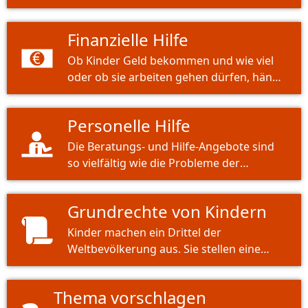
große Chance für beide Seiten.
Finanzielle Hilfe
Ob Kinder Geld bekommen und wie viel
oder ob sie arbeiten gehen dürfen, hängt
hauptsächlich an den
Erziehungsberechtigten und an
Personelle Hilfe
gesetzlichen Vorgaben. Das dient
vorrangig dem Schutz des Kindes.
Die Beratungs- und Hilfe-Angebote sind
so vielfältig wie die Probleme der
heutigen Kinder und Jugendlichen.
Wichtig ist die Kinder über die Angebote
Grundrechte von Kindern
zu informieren.
Kinder machen ein Drittel der
Weltbevölkerung aus. Sie stellen eine
verwundbare Gruppe dar, deren Rechte
geschützt werden müssen.
Thema vorschlagen