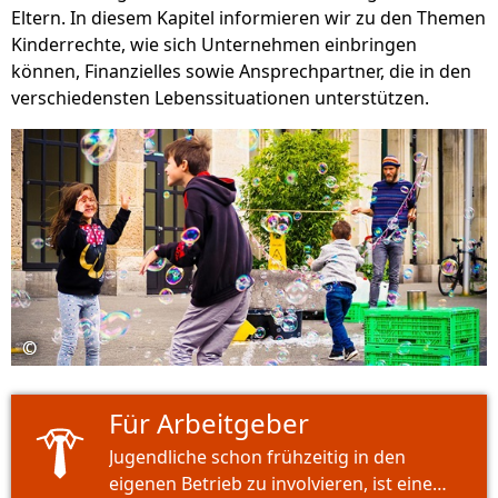
Eltern. In diesem Kapitel informieren wir zu den Themen
Kinderrechte, wie sich Unternehmen einbringen
können, Finanzielles sowie Ansprechpartner, die in den
verschiedensten Lebenssituationen unterstützen.
©
©
Für Arbeitgeber
Jugendliche schon frühzeitig in den
eigenen Betrieb zu involvieren, ist eine