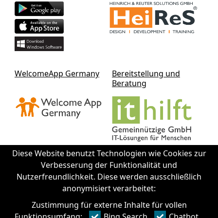
WelcomeApp Germany
Bereitstellung und
Beratung
Diese Website benutzt Technologien wie Cookies zur
Verbesserung der Funktionalität und
Nutzerfreundlichkeit. Diese werden ausschließlich
Kontakt IThilft gGmbH
anonymisiert verarbeitet:
Zustimmung für externe Inhalte für vollen
+49 351 - 312 930 64
Funktionsumfang:
Bing Search
Chatbot