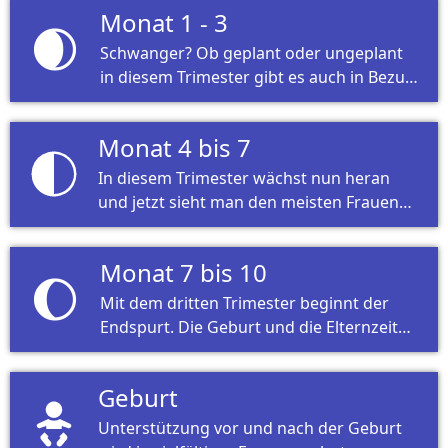
Monat 1 - 3
🌒
Schwanger? Ob geplant oder ungeplant
in diesem Trimester gibt es auch in Bezug
auf Ihre Arbeit viel zu beachten.
Monat 4 bis 7
In diesem Trimester wächst nun heran
und jetzt sieht man den meisten Frauen
die Schwangerschaft nun auch langsam
an. Was Sie nun beachten müssen
Monat 7 bis 10
erfahren Sie in diesem Thema.
🌔
Mit dem dritten Trimester beginnt der
Endspurt. Die Geburt und die Elternzeit
sind nicht mehr weit – Planung ist
angesagt.
Geburt
Unterstützung vor und nach der Geburt