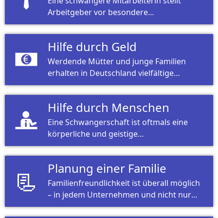
Eine schwangere Mitarbeiterin stellt
Arbeitgeber vor besondere
Herausforderungen. Oft sind es schon
kleine Dinge, die beiden weiter helfen.
Hilfe durch Geld
Werdende Mütter und junge Familien
erhalten in Deutschland vielfältige
Unterstützung. Natürlich auch im
finanziellen Bereich.
Hilfe durch Menschen
Eine Schwangerschaft ist oftmals eine
körperliche und geistige
Herausforderung. Unterstützung ist
dabei wichtig.
Planung einer Familie
📃
Familienfreundlichkeit ist überall möglich
– in jedem Unternehmen und nicht nur
für Frauen.