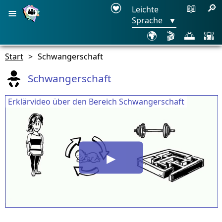
≡
📖
🔎
Leichte
Sprache
▼
🌍
🎬
🌅
🌇
Start
>
Schwangerschaft
Schwangerschaft
Erklärvideo über den Bereich Schwangerschaft
▶