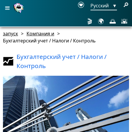
≡
🔎
Русский
▼
🎬
🌍
🌅
🌇
запуск
>
Компания и
>
Бухгалтерский учет / Налоги / Контроль
Бухгалтерский учет / Налоги /
Контроль