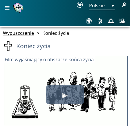
≡
🔎
Polskie
▼
🌍
🎬
🌅
🌇
Wypuszczenie
>
Koniec życia
Koniec życia
Film wyjaśniający o obszarze końca życia
▶