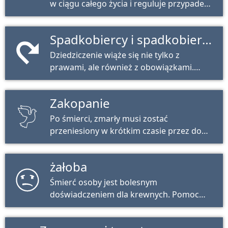
w ciągu całego życia i reguluje przypadek
dziedziczenia. Podpis odręczny jest ważny
dla jego ważności.
Spadkobiercy i spadkobiercy
Dziedziczenie wiąże się nie tylko z
prawami, ale również z obowiązkami.
Możesz i musisz dowiedzieć się, co
możesz zrobić jako spadkobierca tutaj.
Zakopanie
Po śmierci, zmarły musi zostać
przeniesiony w krótkim czasie przez dom
pogrzebowy.
żałoba
Śmierć osoby jest bolesnym
doświadczeniem dla krewnych. Pomoc
zewnętrzna może być pomocna w
radzeniu sobie z żałobą.