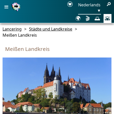
≡
🔎
Nederlands
▼
🌍
🎬
🌅
🌇
Lancering
>
Städte und Landkreise
>
Meißen Landkreis
Meißen Landkreis