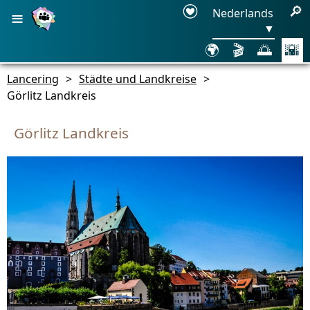
≡
🔎
Nederlands
▼
🌍
🎬
🌅
🌇
Lancering
>
Städte und Landkreise
>
Görlitz Landkreis
Görlitz Landkreis