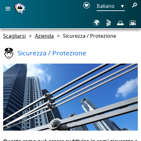
≡
🔎
Italiano
▼
🌍
🎬
🌅
🌇
Scagliarsi
>
Azienda
>
Sicurezza / Protezione
Sicurezza / Protezione
©