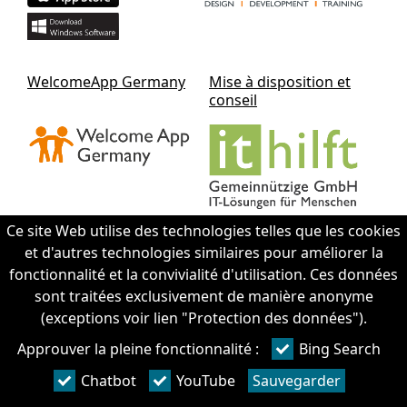
WelcomeApp Germany
Mise à disposition et
conseil
Ce site Web utilise des technologies telles que les cookies
et d'autres technologies similaires pour améliorer la
fonctionnalité et la convivialité d'utilisation. Ces données
Contact IThilft gGmbH
sont traitées exclusivement de manière anonyme
(exceptions voir lien "Protection des données").
+49 351 - 312 930 64
Approuver la pleine fonctionnalité :
Bing Search
info@it-hilft.de
Mentions légales (allemand)
Chatbot
YouTube
Sauvegarder
Protection des données