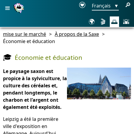
≡
🔎
Français
▼
🌍
🎬
🌅
🌇
mise sur le marché
>
À propos de la Saxe
>
Économie et éducation
Économie et éducation
🎓
Le paysage saxon est
propice à la sylviculture, la
culture des céréales et,
pendant longtemps, le
charbon et l'argent ont
également été exploités.
Leipzig a été la première
ville d'exposition en
Allemagne. Aujourd'hui