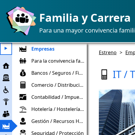
Familia y Carrera
Para una mayor convivencia famili
Empresas
⯈
Estreno
>
Emp
Para la convivencia familiar
Estreno
IT /
Bancos / Seguros / Finanzas
Ayuda
de
Comercio / Distribución
Inclusión
emergencia
Contabilidad / Impuestos / Controles
Empleador
Hotelería / Hostelería / Turismo
Trabajadores
Gestión / Recursos Humanos
Empresa
Seguridad / Protección