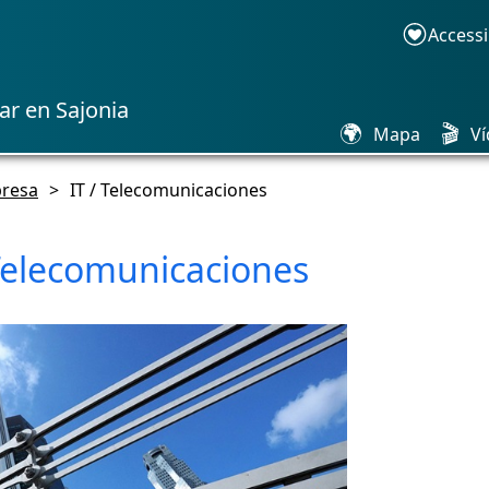
Accessi
ar en Sajonia
🌍
🎬
Mapa
Ví
resa
>
IT / Telecomunicaciones
 Telecomunicaciones