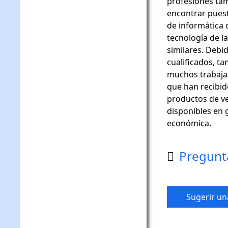
profesiones ta
encontrar pues
de informática o
tecnología de l
similares. Debi
cualificados, t
muchos trabaja
que han recibid
productos de v
disponibles en
económica.
Pregunt

Sugerir un