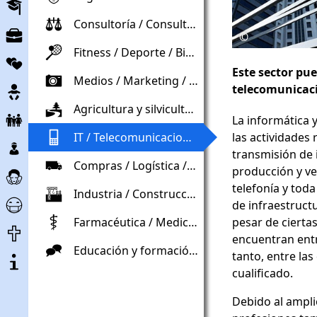
Educación
Consultoría / Consultoría / Derecho
Mercado
©
de
Fitness / Deporte / Bienestar
Vida
trabajo
Este sector pue
de
Medios / Marketing / Publicidad
Embarazo
telecomunicac
pareja
Agricultura y silvicultura / Horticultura / Medio ambiente
Niño
La informática 
y
las actividades 
IT / Telecomunicaciones
Los
Familia
transmisión de 
niños
Compras / Logística / Gestión de materiales
Atención
producción y ve
y
y
telefonía y toda
jovenes
Industria / Construcción / Comercio
Ayuda
asistencia
de infraestruct
de
pesar de ciertas
Farmacéutica / Medicina / Cuidado / Salud
Final
Corona
encuentran entr
de
Educación y formación / Educación / Asuntos sociales
Sobre
tanto, entre l
la
el
cualificado.
vida
proyecto
Debido al ampli