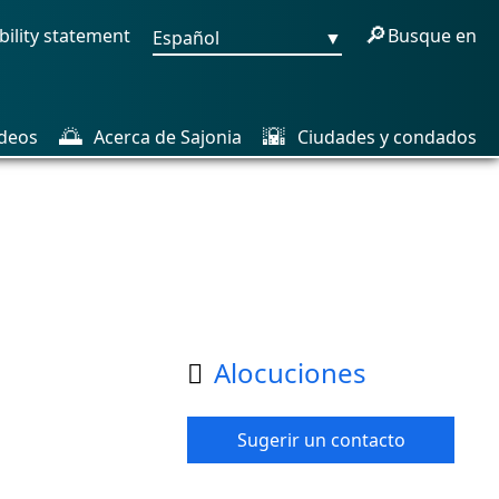
🔎
bility statement
Busque en
Español
▼
🌅
🌇
deos
Acerca de Sajonia
Ciudades y condados
Alocuciones

Sugerir un contacto