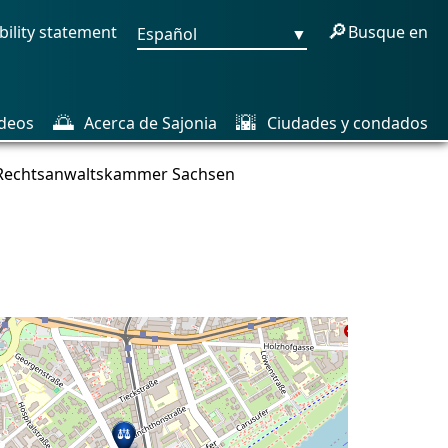
🔎
bility statement
Busque en
Español
▼
🌅
🌇
deos
Acerca de Sajonia
Ciudades y condados
 Rechtsanwaltskammer Sachsen