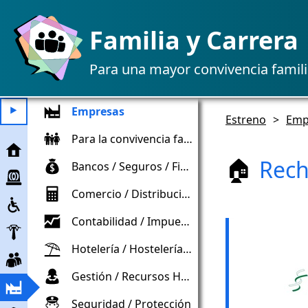
Familia y Carrera
Para una mayor convivencia famili
Empresas
⯈
Estreno
>
Emp
Para la convivencia familiar
Estreno
Rech
🏠
Bancos / Seguros / Finanzas
Ayuda
de
Comercio / Distribución
Inclusión
emergencia
Contabilidad / Impuestos / Controles
Empleador
Hotelería / Hostelería / Turismo
Trabajadores
Gestión / Recursos Humanos
Empresa
Seguridad / Protección