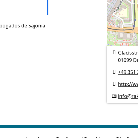
Abogados de Sajonia
Glacisst

01099 D
+49 351 

http://

info@ra
📧