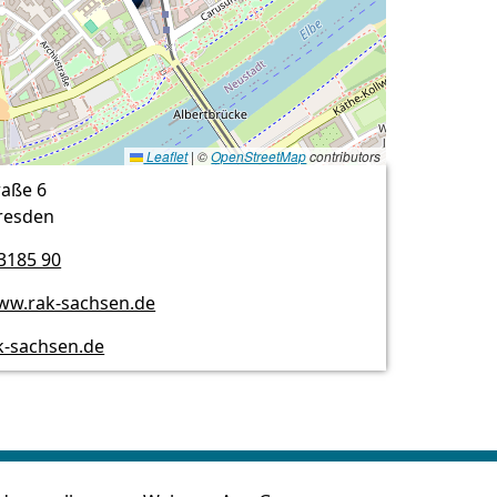
Leaflet
|
©
OpenStreetMap
contributors
raße 6
resden
3185 90
www.rak-sachsen.de
k-sachsen.de